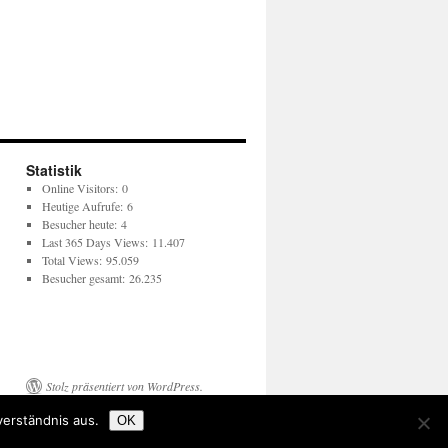
Statistik
Online Visitors:
0
Heutige Aufrufe:
6
Besucher heute:
4
Last 365 Days Views:
11.407
Total Views:
95.059
Besucher gesamt:
26.235
Stolz präsentiert von WordPress.
verständnis aus.
OK