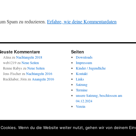
 um Spam zu reduzieren.
Erfahre, wie deine Kommentardaten
Neuste Kommentare
Seiten
Alina
zu
Nachtangeln 2018
Downloads
web1219
zu
Neue Seiten
Impressum
Renne Rabys
zu
Neue Seiten
Kinder / Jugendliche
Jens Fischer
zu
Nachtangeln 2016
Kontakt
Ruckhaber, Jörn
zu
Anangeln 2016
Links
Satzung
Termine
unsere Satzung, beschlossen am
04.12.2024
Verein
 Cookies. Wenn du die Website weiter nutzt, gehen wir von deinem Ein
Social media & sharing icons powered by
UltimatelySocial