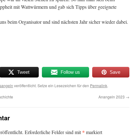
appheit mit Wattwürmern und gab sich Tipps über geeignete
uns beim Organisator und sind nächsten Jahr sicher wieder dabei.
Tweet
Follow us
Save
sangeln
veröffentlicht. Setze ein Lesezeichen für den
Permalink
.
schichte
Anangeln 2023
→
tar
*
öffentlicht.
Erforderliche Felder sind mit
markiert