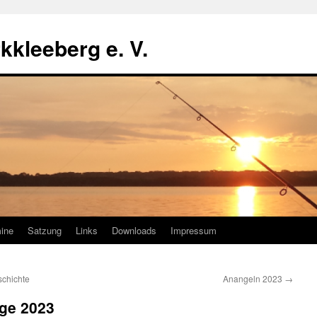
kkleeberg e. V.
ine
Satzung
Links
Downloads
Impressum
schichte
Anangeln 2023
→
ge 2023