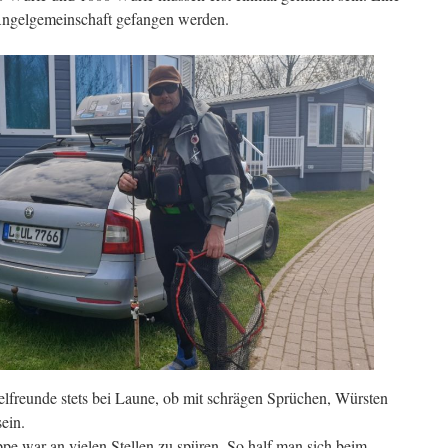
 Angelgemeinschaft gefangen werden.
lfreunde stets bei Laune, ob mit schrägen Sprüchen, Würsten
ein.
e war an vielen Stellen zu spüren. So half man sich beim