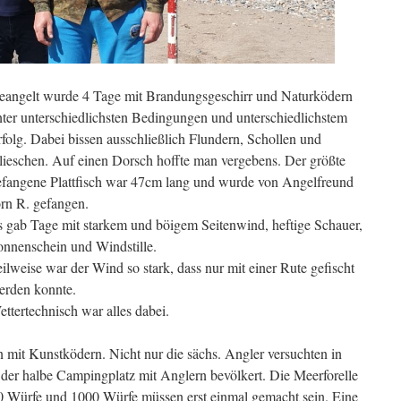
eangelt wurde 4 Tage mit Brandungsgeschirr und Naturködern
nter unterschiedlichsten Bedingungen und unterschiedlichstem
rfolg. Dabei bissen ausschließlich Flundern, Schollen und
lieschen. Auf einen Dorsch hoffte man vergebens. Der größte
efangene Plattfisch war 47cm lang und wurde von Angelfreund
örn R. gefangen.
s gab Tage mit starkem und böigem Seitenwind, heftige Schauer,
onnenschein und Windstille.
ilweise war der Wind so stark, dass nur mit einer Rute gefischt
erden konnte.
ttertechnisch war alles dabei.
n mit Kunstködern. Nicht nur die sächs. Angler versuchten in
 der halbe Campingplatz mit Anglern bevölkert. Die Meerforelle
000 Würfe und 1000 Würfe müssen erst einmal gemacht sein. Eine