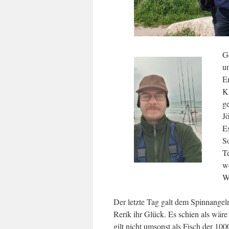
G
u
E
K
g
J
E
S
Te
w
We
Der letzte Tag galt dem Spinnangel
Rerik ihr Glück. Es schien als wäre
gilt nicht umsonst als Fisch der 1